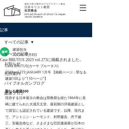
神奈川県川崎市のプロテスタント教会
日本キリスト教団
​生田教会
United Church of Christ in Japan
IKUTA CHURCH
記事
すべての記事
建築担当
すべての記事
2022年12月8日
Casa BRUTUS 2023 vol.273に掲載されました。
お知らせ
Casa BRUTUS(カーサ ブルータス)
2023 vol.273 JANUARY 1月号 【掲載ページ：聖なる
礼拝案内
建築100より"110ページ"】
パイプオルガンブログ
聖なる建築100
建築ブログ
現存する日本最古の教会は禁教期を経た1864年に長
崎に建てられた大浦天主堂、最初期の洋風建築とし
て国宝にも認定されている建築です。以降、現代ま
で、アントニン・レーモンド、村野藤吾、丹下健
三、安藤忠雄など、さまざまな巨匠建築家が日本の