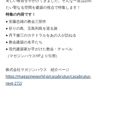
美しい教会を手がけてきました。そんな一度は訪れ
たい聖なる空間を建築の視点で特集します！
特集の内容です！
● 安藤忠雄の教会三部作
● 祈りの島、五島列島を巡る旅
● 丹下健三のカテドラルをあの人が訪ねる
● 教会建築の名手たち
● 現代建築家が手がけた教会・チャペル
（マガジンハウスHPより引用）
株式会社マガジンハウス　紹介ページ
https://magazineworld.jp/casabrutus/casabrutus-
next-272/