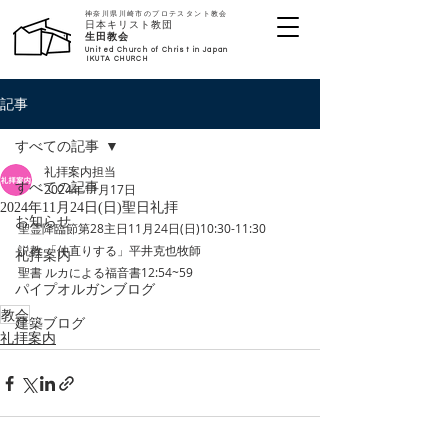
神奈川県川崎市のプロテスタント教会
日本キリスト教団
​生田教会
United Church of Christ in Japan
IKUTA CHURCH
記事
すべての記事
礼拝案内担当
すべての記事
2024年11月17日
2024年11月24日(日)聖日礼拝
お知らせ
聖霊降臨節第28主日11月24日(日)10:30-11:30
説教 「仲直りする」平井克也牧師
礼拝案内
聖書 ルカによる福音書12:54~59
パイプオルガンブログ
教会
建築ブログ
礼拝案内