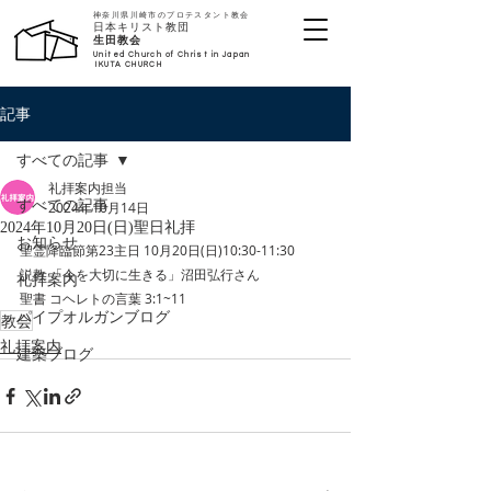
神奈川県川崎市のプロテスタント教会
日本キリスト教団
​生田教会
United Church of Christ in Japan
IKUTA CHURCH
記事
すべての記事
礼拝案内担当
すべての記事
2024年10月14日
2024年10月20日(日)聖日礼拝
お知らせ
聖霊降臨節第23主日 10月20日(日)10:30-11:30
説教 「今を大切に生きる」沼田弘行さん
礼拝案内
聖書 コヘレトの言葉 3:1~11
パイプオルガンブログ
教会
礼拝案内
建築ブログ